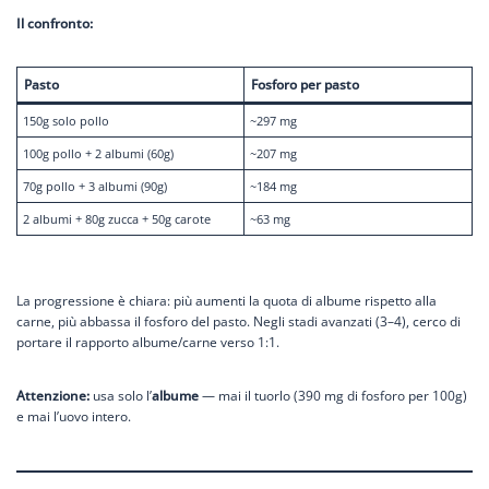
Il confronto:
Pasto
Fosforo per pasto
150g solo pollo
~297 mg
100g pollo + 2 albumi (60g)
~207 mg
70g pollo + 3 albumi (90g)
~184 mg
2 albumi + 80g zucca + 50g carote
~63 mg
La progressione è chiara: più aumenti la quota di albume rispetto alla
carne, più abbassa il fosforo del pasto. Negli stadi avanzati (3–4), cerco di
portare il rapporto albume/carne verso 1:1.
Attenzione:
usa solo l’
albume
— mai il tuorlo (390 mg di fosforo per 100g)
e mai l’uovo intero.