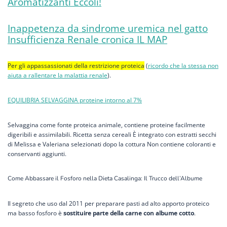
Aromatizzanti Eccoli!
Inappetenza da sindrome uremica nel gatto
Insufficienza Renale cronica IL MAP
Per gli appassassionati della restrizione proteica
(
ricordo che la stessa non
aiuta a rallentare la malattia renale
).
EQUILIBRIA SELVAGGINA proteine intorno al 7%
Selvaggina come fonte proteica animale, contiene proteine facilmente
digeribili e assimilabili. Ricetta senza cereali È integrato con estratti secchi
di Melissa e Valeriana selezionati dopo la cottura Non contiene coloranti e
conservanti aggiunti.
Come Abbassare il Fosforo nella Dieta Casalinga: Il Trucco dell’Albume
Il segreto che uso dal 2011 per preparare pasti ad alto apporto proteico
ma basso fosforo è
sostituire parte della carne con albume cotto
.