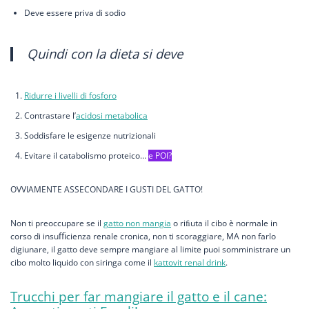
Deve essere priva di sodio
Quindi con la dieta si deve
Ridurre i livelli di fosforo
Contrastare l’
acidosi metabolica
Soddisfare le esigenze nutrizionali
Evitare il catabolismo proteico…
e POI?
OVVIAMENTE ASSECONDARE I GUSTI DEL GATTO!
Non ti preoccupare se il
gatto non mangia
o riﬁuta il cibo è normale in
corso di insuﬃcienza renale cronica, non ti scoraggiare, MA non farlo
digiunare, il gatto deve sempre mangiare al limite puoi somministrare un
cibo molto liquido con siringa come il
kattovit renal drink
.
Trucchi per far mangiare il gatto e il cane: