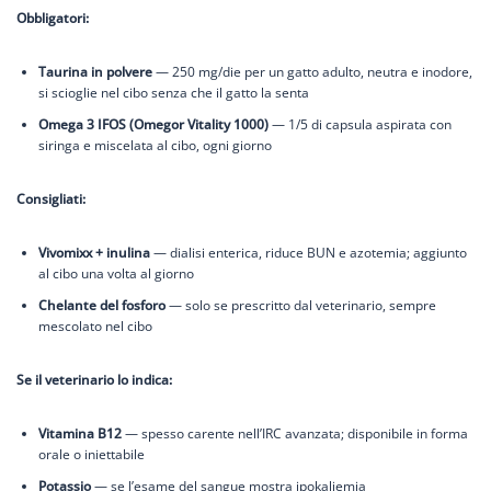
Obbligatori:
Taurina in polvere
— 250 mg/die per un gatto adulto, neutra e inodore,
si scioglie nel cibo senza che il gatto la senta
Omega 3 IFOS (Omegor Vitality 1000)
— 1/5 di capsula aspirata con
siringa e miscelata al cibo, ogni giorno
Consigliati:
Vivomixx + inulina
— dialisi enterica, riduce BUN e azotemia; aggiunto
al cibo una volta al giorno
Chelante del fosforo
— solo se prescritto dal veterinario, sempre
mescolato nel cibo
Se il veterinario lo indica:
Vitamina B12
— spesso carente nell’IRC avanzata; disponibile in forma
orale o iniettabile
Potassio
— se l’esame del sangue mostra ipokaliemia