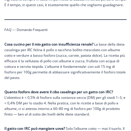
E il tempo, in questi casi, è esattamente quello che vogliamo guadagnare.
FAQ — Domande Frequenti
Cosa cucino per il mio gatto con insufficienza renale?
La base della dieta
casalinga per IRC felina è pollo o tacchino bollito mescolato con albume
cotto e verdure a basso fosforo (zucca, carote, patata dolce). La ricetta più
efficace è la vellutata di pollo con albume e zucca, frullata con acqua di
cottura e servita tiepida. L’albume è fondamentale: con soli 15 mg di
fosforo per 100g permette di abbassare significativamente il fosforo totale
del pasto.
Quanto fosforo deve avere il cibo casalingo per un gatto con IRC?
L’obiettivo è < 0,5% di fosforo sulla sostanza secca (DM) per gli stadi 1–3, e
< 0,4% DM per lo stadio 4. Nella pratica, con le ricette a base di pollo e
albume, ci si attesta intorno a 60–80 mg di fosforo per 100g di prodotto
finito — ben al di sotto dei livelli delle diete standard.
Il gatto con IRC può mangiare uova?
Solo l’albume cotto — mai il tuorlo. Il