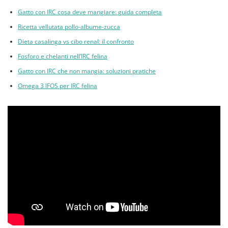
Gatto con IRC cosa deve mangiare: guida completa
Ricetta vellutata pollo-albume-zucca
Dieta casalinga vs cibo renal: il confronto
Fosforo e chelanti nell’IRC felina
Gatto con IRC che non mangia: soluzioni pratiche
Omega 3 IFOS per IRC felina