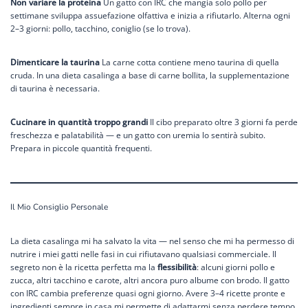
Non variare la proteina
Un gatto con IRC che mangia solo pollo per
settimane sviluppa assuefazione olfattiva e inizia a rifiutarlo. Alterna ogni
2–3 giorni: pollo, tacchino, coniglio (se lo trova).
Dimenticare la taurina
La carne cotta contiene meno taurina di quella
cruda. In una dieta casalinga a base di carne bollita, la supplementazione
di taurina è necessaria.
Cucinare in quantità troppo grandi
Il cibo preparato oltre 3 giorni fa perde
freschezza e palatabilità — e un gatto con uremia lo sentirà subito.
Prepara in piccole quantità frequenti.
Il Mio Consiglio Personale
La dieta casalinga mi ha salvato la vita — nel senso che mi ha permesso di
nutrire i miei gatti nelle fasi in cui rifiutavano qualsiasi commerciale. Il
segreto non è la ricetta perfetta ma la
flessibilità
: alcuni giorni pollo e
zucca, altri tacchino e carote, altri ancora puro albume con brodo. Il gatto
con IRC cambia preferenze quasi ogni giorno. Avere 3–4 ricette pronte e
ingredienti sempre in casa mi permette di adattarmi senza perdere tempo.