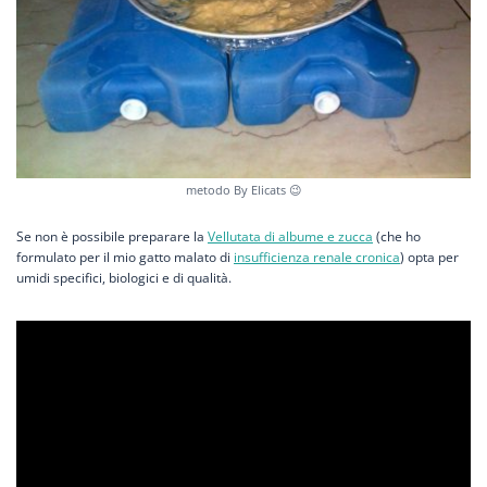
metodo By Elicats 😉
Se non è possibile preparare la
Vellutata di albume e zucca
(che ho
formulato per il mio gatto malato di
insufficienza renale cronica
) opta per
umidi specifici, biologici e di qualità.