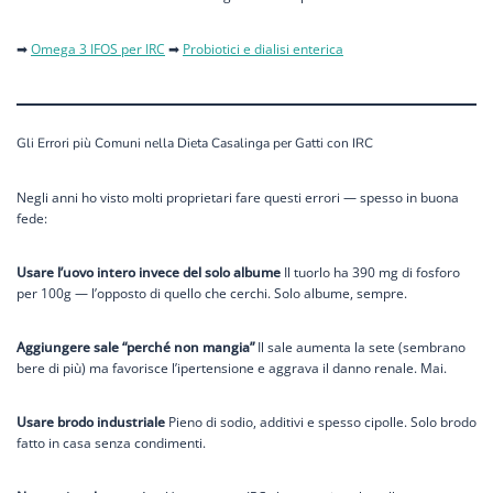
➡
Omega 3 IFOS per IRC
➡
Probiotici e dialisi enterica
Gli Errori più Comuni nella Dieta Casalinga per Gatti con IRC
Negli anni ho visto molti proprietari fare questi errori — spesso in buona
fede:
Usare l’uovo intero invece del solo albume
Il tuorlo ha 390 mg di fosforo
per 100g — l’opposto di quello che cerchi. Solo albume, sempre.
Aggiungere sale “perché non mangia”
Il sale aumenta la sete (sembrano
bere di più) ma favorisce l’ipertensione e aggrava il danno renale. Mai.
Usare brodo industriale
Pieno di sodio, additivi e spesso cipolle. Solo brodo
fatto in casa senza condimenti.