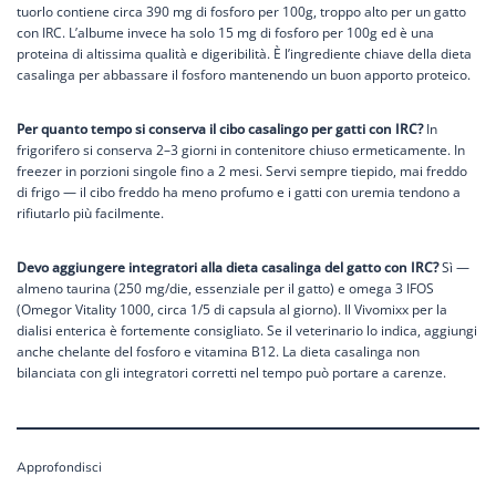
tuorlo contiene circa 390 mg di fosforo per 100g, troppo alto per un gatto
con IRC. L’albume invece ha solo 15 mg di fosforo per 100g ed è una
proteina di altissima qualità e digeribilità. È l’ingrediente chiave della dieta
casalinga per abbassare il fosforo mantenendo un buon apporto proteico.
Per quanto tempo si conserva il cibo casalingo per gatti con IRC?
In
frigorifero si conserva 2–3 giorni in contenitore chiuso ermeticamente. In
freezer in porzioni singole fino a 2 mesi. Servi sempre tiepido, mai freddo
di frigo — il cibo freddo ha meno profumo e i gatti con uremia tendono a
rifiutarlo più facilmente.
Devo aggiungere integratori alla dieta casalinga del gatto con IRC?
Sì —
almeno taurina (250 mg/die, essenziale per il gatto) e omega 3 IFOS
(Omegor Vitality 1000, circa 1/5 di capsula al giorno). Il Vivomixx per la
dialisi enterica è fortemente consigliato. Se il veterinario lo indica, aggiungi
anche chelante del fosforo e vitamina B12. La dieta casalinga non
bilanciata con gli integratori corretti nel tempo può portare a carenze.
Approfondisci