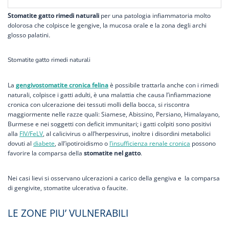
Stomatite gatto rimedi naturali
per una patologia infiammatoria molto
dolorosa che colpisce le gengive, la mucosa orale e la zona degli archi
glosso palatini
.
Stomatite gatto rimedi naturali
La
gengivostomatite cronica felina
è possibile trattarla anche con i rimedi
naturali, colpisce i gatti adulti, è una malattia che causa l’infiammazione
cronica con ulcerazione dei tessuti molli della bocca, si riscontra
maggiormente nelle razze quali: Siamese, Abissino, Persiano, Himalayano,
Burmese e nei soggetti con deficit immunitari; i gatti colpiti sono positivi
alla
FIV/FeLV
, al calicivirus o all’herpesvirus, inoltre i disordini metabolici
dovuti al
diabete
, all’ipotiroidismo o
l’insufficienza renale cronica
possono
favorire la comparsa della
stomatite nel gatto
.
Nei casi lievi si osservano ulcerazioni a carico della gengiva e la comparsa
di gengivite, stomatite ulcerativa o faucite.
LE ZONE PIU’ VULNERABILI