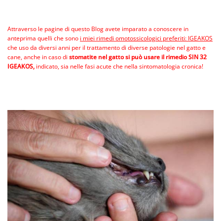
Attraverso le pagine di questo Blog avete imparato a conoscere in
anteprima quelli che sono
i miei rimedi omotossicologici preferiti: IGEAKOS
che uso da diversi anni per il trattamento di diverse patologie nel gatto e
cane, anche in caso di
stomatite nel gatto si può usare il rimedio SIN 32
IGEAKOS,
indicato, sia nelle fasi acute che nella sintomatologia cronica!