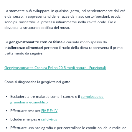
La stomatite può svilupparsi in qualsiasi gatto, indipendentemente dall’età
e dal sesso, i rappresentanti delle razze dal naso corto (persiani, esotici)
sono più suscettibili ai processi infiammatori nella cavità orale. Ciò è
dovuto alla struttura specifica del muso.
La
gengivostomatite cronica felina
è causata molto spesso da
intolleranze alimentari
pertanto il ruolo della dieta rappresenta il primo
trattamento da seguire.
Gengivostomatite Cronica Felina 20 Rimedi naturali Funzionali
Come si diagnostica la gengivite nel gatto
Escludere altre malattie come il cancro o il
complesso del
granuloma eosinofilico
Effettuare test per
FIV E FeLV
Ecludere herpes e
calicivirus
Effettuare una radiografia e per controllare le condizioni delle radici dei