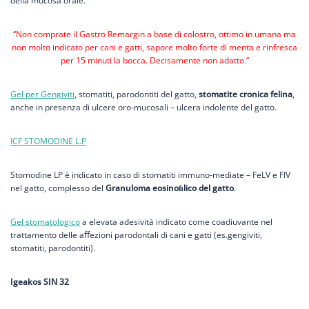
della mucosa orale.
“Non comprate il Gastro Remargin a base di colostro, ottimo in umana ma
non molto indicato per cani e gatti, sapore molto forte di menta e rinfresca
per 15 minuti la bocca. Decisamente non adatto.”
Gel per Gengiviti
, stomatiti, parodontiti del gatto,
stomatite cronica felina
,
anche in presenza di ulcere oro-mucosali – ulcera indolente del gatto.
ICF STOMODINE L.P
Stomodine LP è indicato in caso di stomatiti immuno-mediate – FeLV e FIV
nel gatto, complesso del
Granuloma eosinoﬁlico del gatto
.
Gel stomatologico
a elevata adesività indicato come coadiuvante nel
trattamento delle aﬀezioni parodontali di cani e gatti (es.gengiviti,
stomatiti, parodontiti).
Igeakos SIN 32