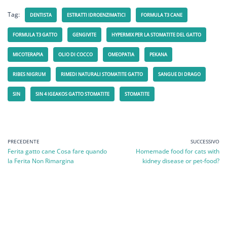
Tag:
DENTISTA
ESTRATTI IDROENZIMATICI
FORMULA T3 CANE
FORMULA T3 GATTO
GENGIVITE
HYPERMIX PER LA STOMATITE DEL GATTO
MICOTERAPIA
OLIO DI COCCO
OMEOPATIA
PEKANA
RIBES NIGRUM
RIMEDI NATURALI STOMATITE GATTO
SANGUE DI DRAGO
SIN
SIN 4 IGEAKOS GATTO STOMATITE
STOMATITE
PRECEDENTE
SUCCESSIVO
Ferita gatto cane Cosa fare quando
Homemade food for cats with
la Ferita Non Rimargina
kidney disease or pet-food?