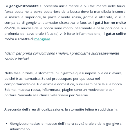
La
gengivostomatite
si presenta inizialmente e più facilmente nelle fauci,
l’area posta nella parte posteriore della bocca dove la mandibola incontra
la mascella superiore, la parte diventa rossa, gonfia e ulcerata, vi è la
comparsa di gengivite, stomatite ulcerativa o faucite, i
gatti hanno molto
dolore
, le mucose della bocca sono molto infiammate e nella porzione più
profonda del cavo orale (faucite) vi è forte infiammazione,
Il gatto soffre
molto e smette di
mangiare
.
I denti per prima coinvolti sono i molari, i premolari e successivamente
canini e incisivi.
Nella fase iniziale, la stomatite in un gatto è quasi impossibile da rilevare,
poiché è asintomatica. Se sei preoccupato per qualcosa nel
comportamento del tuo animale domestico, puoi esaminare la sua bocca.
Edema, mucosa rossa, infiammata, piaghe sono un motivo serio per
portare l’animale alla clinica veterinaria per l’esame.
A seconda dell’area di localizzazione, la stomatite felina è suddivisa in:
Gengivostomatite: le mucose dell’intera cavità orale e delle gengive si
infiammano