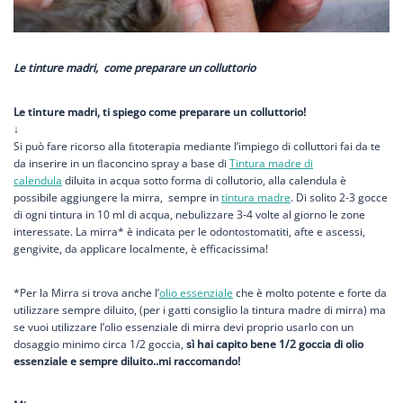
Le tinture madri, come preparare un colluttorio
Le tinture madri, ti spiego come preparare un colluttorio!
↓
Si può fare ricorso alla ﬁtoterapia mediante l’impiego di colluttori fai da te
da inserire in un ﬂaconcino spray a base di
Tintura madre di
calendula
diluita in acqua sotto forma di collutorio, alla calendula è
possibile aggiungere la mirra, sempre in
tintura madre
. Di solito 2-3 gocce
di ogni tintura in 10 ml di acqua, nebulizzare 3-4 volte al giorno le zone
interessate. La mirra* è indicata per le odontostomatiti, afte e ascessi,
gengivite, da applicare localmente, è efficacissima!
*Per la Mirra si trova anche l’
olio essenziale
che è molto potente e forte da
utilizzare sempre diluito, (per i gatti consiglio la tintura madre di mirra) ma
se vuoi utilizzare l’olio essenziale di mirra devi proprio usarlo con un
dosaggio minimo circa 1/2 goccia,
sì hai capito bene 1/2 goccia di olio
essenziale e sempre diluito..mi raccomando!