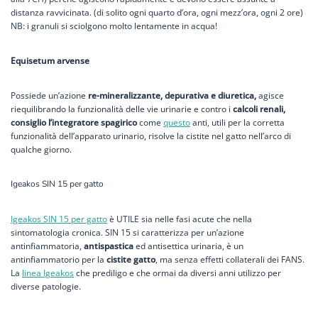
distanza ravvicinata. (di solito ogni quarto d’ora, ogni mezz’ora, ogni 2 ore)
NB: i granuli si sciolgono molto lentamente in acqua!
Equisetum arvense
Possiede un’azione
re-mineralizzante, depurativa e diuretica,
agisce
riequilibrando la funzionalità delle vie urinarie e contro i
calcoli renali,
consiglio l’integratore spagirico
come
questo
anti, utili per la corretta
funzionalità dell’apparato urinario, risolve la cistite nel gatto nell’arco di
qualche giorno.
Igeakos SIN 15 per gatto
Igeakos SIN 15 per gatto
è UTILE sia nelle fasi acute che nella
sintomatologia cronica. SIN 15 si caratterizza per un’azione
antinfiammatoria,
antispastica
ed antisettica urinaria, è un
antinfiammatorio per la
cistite gatto
, ma senza effetti collaterali dei FANS.
La
linea Igeakos
che prediligo e che ormai da diversi anni utilizzo per
diverse patologie.