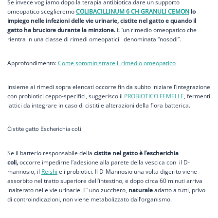
Se invece vogliamo dopo la terapia antibiotica dare un supporto
omeopatico sceglieremo
COLIBACILLINUM 6 CH GRANULI CEMON
lo
impiego nelle infezioni delle vie urinarie, cistite nel gatto e quando il
gatto ha bruciore durante la minzione.
E ‘un rimedio omeopatico che
rientra in una classe di rimedi omeopatici denominata “nosodi”.
Approfondimento:
Come somministrare il rimedio omeopatico
Insieme ai rimedi sopra elencati occorre fin da subito iniziare l’integrazione
con probiotici ceppo-specifici, suggerisco il
PROBIOTICO FEMELLE
, fermenti
lattici da integrare in caso di cistiti e alterazioni della flora batterica.
Cistite gatto Escherichia coli
Se il batterio responsabile della
cistite nel gatto è l’escherichia
coli,
occorre impedirne l’adesione alla parete della vescica con il D-
mannosio, il
Reishi
e i probiotici. Il D-Mannosio una volta digerito viene
assorbito nel tratto superiore dell’intestino, e dopo circa 60 minuti arriva
inalterato nelle vie urinarie. E’ uno zucchero,
naturale
adatto a tutti, privo
di controindicazioni, non viene metabolizzato dall’organismo.