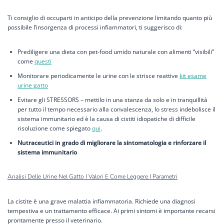
Ti consiglio di occuparti in anticipo della prevenzione limitando quanto più
possibile l’insorgenza di processi infiammatori, ti suggerisco di:
Prediligere una dieta con pet-food umido naturale con alimenti “visibili”
come
questi
Monitorare periodicamente le urine con le strisce reattive
kit esame
urine gatto
Evitare gli STRESSORS – mettilo in una stanza da solo e in tranquillità
per tutto il tempo necessario alla convalescenza, lo stress indebolisce il
sistema immunitario ed è la causa di cistiti idiopatiche di difficile
risoluzione come spiegato
qui
.
Nutraceutici in grado di migliorare la sintomatologia e rinforzare il
sistema immunitario
Analisi Delle Urine Nel Gatto I Valori E Come Leggere I Parametri
La cistite è una grave malattia infiammatoria. Richiede una diagnosi
tempestiva e un trattamento efficace. Ai primi sintomi è importante recarsi
prontamente presso il veterinario.