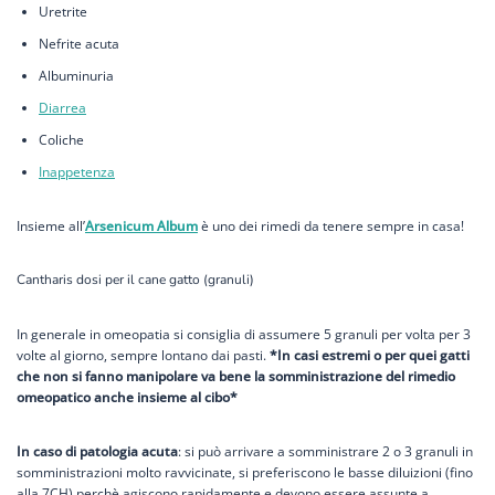
Uretrite
Nefrite acuta
Albuminuria
Diarrea
Coliche
Inappetenza
Insieme all’
Arsenicum Album
è uno dei rimedi da tenere sempre in casa!
Cantharis dosi per il cane gatto (granuli)
In generale in omeopatia si consiglia di assumere 5 granuli per volta per 3
volte al giorno, sempre lontano dai pasti.
*I
n casi estremi o per quei gatti
che non si fanno manipolare va bene la somministrazione del rimedio
omeopatico anche insieme al cibo*
In caso di patologia acuta
: si può arrivare a somministrare 2 o 3 granuli in
somministrazioni molto ravvicinate, si preferiscono le basse diluizioni (fino
alla 7CH) perchè agiscono rapidamente e devono essere assunte a