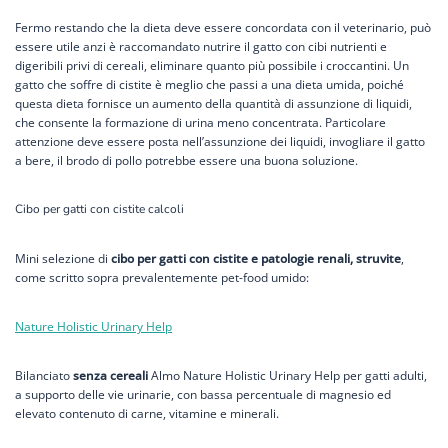
Fermo restando che la dieta deve essere concordata con il veterinario, può
essere utile anzi è raccomandato nutrire il gatto con cibi nutrienti e
digeribili privi di cereali, eliminare quanto più possibile i croccantini. Un
gatto che soffre di cistite è meglio che passi a una dieta umida, poiché
questa dieta fornisce un aumento della quantità di assunzione di liquidi,
che consente la formazione di urina meno concentrata. Particolare
attenzione deve essere posta nell’assunzione dei liquidi, invogliare il gatto
a bere, il brodo di pollo potrebbe essere una buona soluzione.
Cibo per gatti con cistite calcoli
Mini selezione di
cibo per gatti con cistite e patologie renali, struvite
,
come scritto sopra prevalentemente pet-food umido:
Nature Holistic Urinary Help
Bilanciato
senza cereali
Almo Nature Holistic Urinary Help per gatti adulti,
a supporto delle vie urinarie, con bassa percentuale di magnesio ed
elevato contenuto di carne, vitamine e minerali.