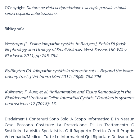
©Copyright
l’autore ne vieta la riproduzione e la copia parziale o totale
senza esplicita autorizzazione.
Bibliografia
Westropp JL. Feline idiopathic cystitis. In Bartges J, Polzin DJ (eds):
Nephrology and Urology of Small Animals. West Sussex, UK: Wiley-
Blackwell, 2011, pp 745-754
Buffington CA. Idiopathic cystitis in domestic cats – Beyond the lower
urinary tract. J Vet Intern Med 2011; 25(4): 784-796
Kullmann, F. Aura, et al. “Inflammation and Tissue Remodeling in the
Bladder and Urethra in Feline Interstitial Cystitis.” Frontiers in systems
neuroscience 12 (2018): 13.
Disclaimer: I Contenuti Sono Solo A Scopo Informativo E In Nessun
Caso Possono Costituire La Prescrizione Di Un Trattamento O
Sostituire La Visita Specialistica O Il Rapporto Diretto Con Il Proprio
Veterinario/Medico. Tutte Le Informazioni Qui Riportate Derivano Da