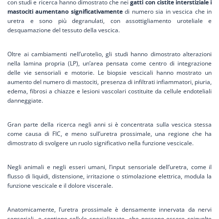
con studi e ricerca hanno dimostrato che nei
gatti con cistite interstiziale i
mastociti aumentano significativamente
di numero sia in vescica che in
uretra e sono più degranulati, con
assottigliamento uroteliale e
desquamazione del tessuto della vescica.
Oltre ai cambiamenti nell’urotelio, gli studi hanno dimostrato alterazioni
nella lamina propria (LP), un’area pensata come centro di integrazione
delle vie sensoriali e motorie. Le biopsie vescicali hanno mostrato un
aumento del numero di mastociti, presenza di infiltrati infiammatori, piuria,
edema, fibrosi a chiazze e lesioni vascolari costituite da cellule endoteliali
danneggiate.
Gran parte della ricerca negli anni si è concentrata sulla vescica stessa
come causa di FIC, e meno sull’uretra prossimale, una regione che ha
dimostrato di svolgere un ruolo significativo nella funzione vescicale.
Negli animali e negli esseri umani, l’input sensoriale dell’uretra, come il
flusso di liquidi, distensione, irritazione o stimolazione elettrica, modula la
funzione vescicale e il dolore viscerale.
Anatomicamente, l’uretra prossimale è densamente innervata da nervi
sensoriali e contiene cellule specializzate che possono essere coinvolte