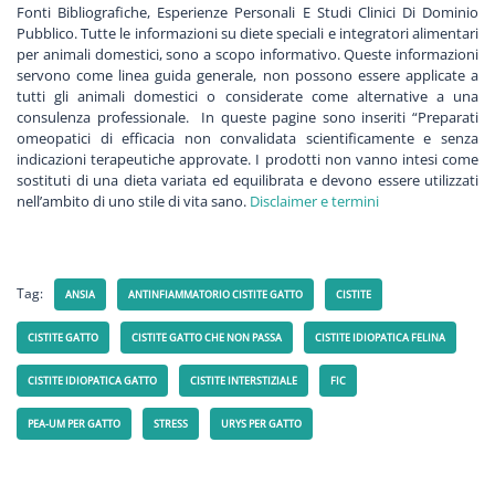
Fonti Bibliografiche, Esperienze Personali E Studi Clinici Di Dominio
Pubblico. Tutte le informazioni su diete speciali e integratori alimentari
per animali domestici, sono a scopo informativo. Queste informazioni
servono come linea guida generale, non possono essere applicate a
tutti gli animali domestici o considerate come alternative a una
consulenza professionale. In queste pagine sono inseriti “Preparati
omeopatici di efficacia non convalidata scientificamente e senza
indicazioni terapeutiche approvate.
I prodotti non vanno intesi come
sostituti di una dieta variata ed equilibrata e devono essere utilizzati
nell’ambito di uno stile di vita sano.
Disclaimer e termini
Tag:
ANSIA
ANTINFIAMMATORIO CISTITE GATTO
CISTITE
CISTITE GATTO
CISTITE GATTO CHE NON PASSA
CISTITE IDIOPATICA FELINA
CISTITE IDIOPATICA GATTO
CISTITE INTERSTIZIALE
FIC
PEA-UM PER GATTO
STRESS
URYS PER GATTO