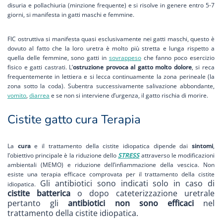
disuria e pollachiuria (minzione frequente) e si risolve in genere entro 5-7
giorni, si manifesta in gatti maschi e femmine.
FIC ostruttiva si manifesta quasi esclusivamente nei gatti maschi, questo è
dovuto al fatto che la loro uretra è molto più stretta e lunga rispetto a
quella delle femmine, sono gatti in
sovrappeso
che fanno poco esercizio
fisico e gatti castrati. L’
ostruzione provoca al gatto molto dolore
, si reca
frequentemente in lettiera e si lecca continuamente la zona perineale (la
zona sotto la coda). Subentra successivamente salivazione abbondante,
vomito
,
diarrea
e se non si interviene d’urgenza, il gatto rischia di morire.
Cistite gatto cura Terapia
La
cura
e il trattamento della cistite idiopatica dipende dai
sintomi
,
l’obiettivo principale è la riduzione dello
STRESS
attraverso le modificazioni
ambientali (MEMO) e riduzione dell’infiammazione della vescica. Non
esiste una terapia efficace comprovata per il trattamento della cistite
Gli antibiotici sono indicati solo in caso di
idiopatica.
cistite batterica
o dopo cateterizzazione uretrale
pertanto gli
antibiotici non sono efficaci
nel
trattamento della cistite idiopatica.