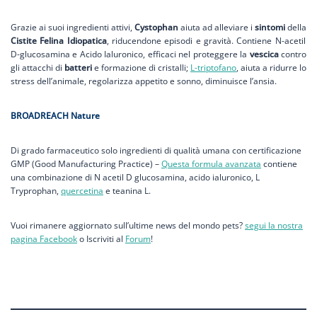
Grazie ai suoi ingredienti attivi,
Cystophan
aiuta ad alleviare i
sintomi
della
Cistite Felina Idiopatica
, riducendone episodi e gravità. Contiene N-acetil
D-glucosamina e Acido Ialuronico, efficaci nel proteggere la
vescica
contro
gli attacchi di
batteri
e formazione di cristalli;
L-triptofano
, aiuta a ridurre lo
stress dell’animale, regolarizza appetito e sonno, diminuisce l’ansia.
BROADREACH Nature
Di grado farmaceutico solo ingredienti di qualità umana con certificazione
GMP (Good Manufacturing Practice) –
Questa formula avanzata
contiene
una combinazione di N acetil D glucosamina, acido ialuronico, L
Tryprophan,
quercetina
e teanina L.
Vuoi rimanere aggiornato sull’ultime news del mondo pets?
segui la nostra
pagina Facebook
o Iscriviti al
Forum
!