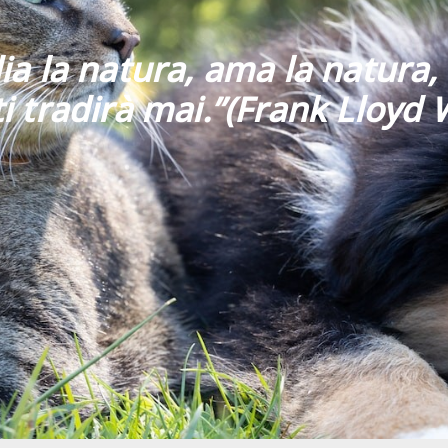
ia la natura, ama la natura, 
i tradirà mai
.”
(Frank Lloyd 