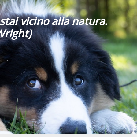
stai vicino alla natura.
Wright)