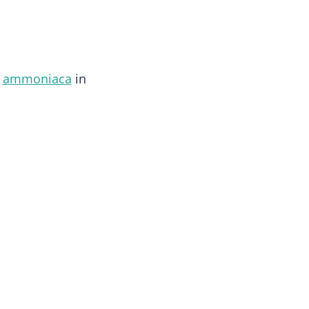
e
ammoniaca
in