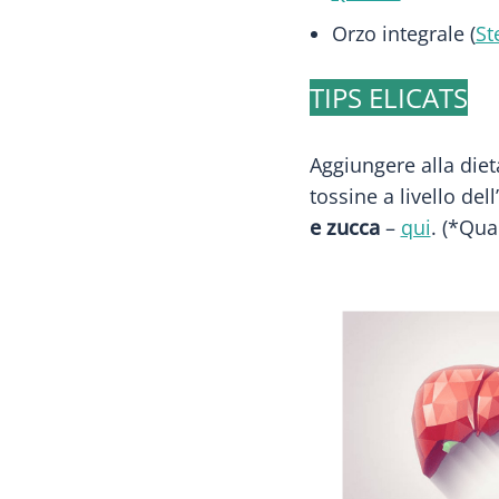
Orzo integrale (
St
TIPS ELICATS
Aggiungere alla diet
tossine a livello del
e zucca
–
qui
. (*Qua