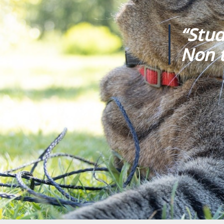
“Stud
Non t