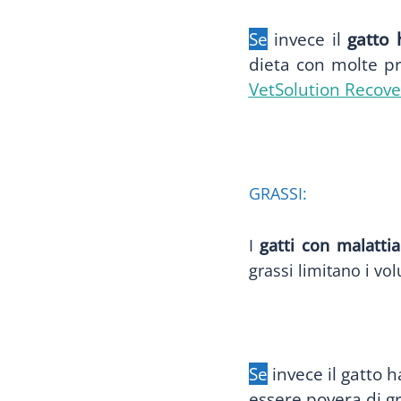
Se
invece il
gatto
dieta con molte pr
VetSolution Recove
GRASSI:
I
gatti con malatti
grassi limitano i vo
Se
invece il gatto h
essere povera di gr