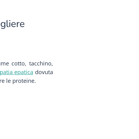
gliere
ume cotto, tacchino,
patia epatica
dovuta
e le proteine.