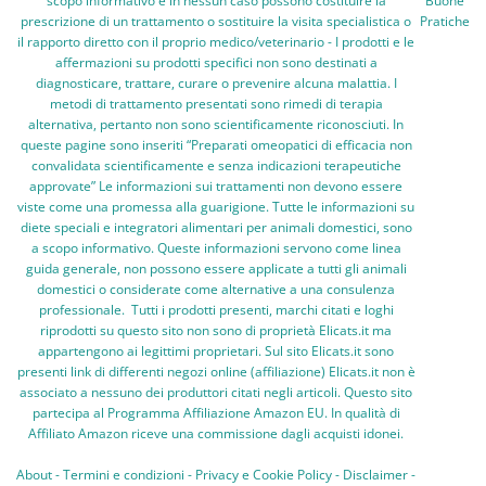
scopo informativo e in nessun caso possono costituire la
Buone
prescrizione di un trattamento o sostituire la visita specialistica o
Pratiche
il rapporto diretto con il proprio medico/veterinario - I prodotti e le
affermazioni su prodotti specifici non sono destinati a
diagnosticare, trattare, curare o prevenire alcuna malattia. I
metodi di trattamento presentati sono rimedi di terapia
alternativa, pertanto non sono scientificamente riconosciuti. In
queste pagine sono inseriti “Preparati omeopatici di efficacia non
convalidata scientificamente e senza indicazioni terapeutiche
approvate” Le informazioni sui trattamenti non devono essere
viste come una promessa alla guarigione. Tutte le informazioni su
diete speciali e integratori alimentari per animali domestici, sono
a scopo informativo. Queste informazioni servono come linea
guida generale, non possono essere applicate a tutti gli animali
domestici o considerate come alternative a una consulenza
professionale. Tutti i prodotti presenti, marchi citati e loghi
riprodotti su questo sito non sono di proprietà Elicats.it ma
appartengono ai legittimi proprietari. Sul sito Elicats.it sono
presenti link di differenti negozi online (affiliazione) Elicats.it non è
associato a nessuno dei produttori citati negli articoli. Questo sito
partecipa al Programma Affiliazione Amazon EU. In qualità di
Affiliato Amazon riceve una commissione dagli acquisti idonei.
About
-
Termini e condizioni
-
Privacy e Cookie Policy
-
Disclaimer
-