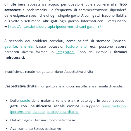
difficile bere abbastanza acqua, per questo è utile ricorrere alle
flebo
sottocute
/ ipodermoclisi, la frequenza di somministrazione dipenderà
dalle esigenze specifiche di ogni singolo gatto. Alcuni gatti ricevono fluidi 2
o 3 volte a settimana, altri gatti ogni giorno. Informati con il veterinario,
➡
https://elicats.it/fluidoterapia-ipodermoclisi-cani-gatti-irc/
A seconda dei problemi correlati, come acidità di stomaco (nausea,
gastrite
,
anemia
, basso potassio,
fosforo alto
, ecc. possono essere
prescritti diversi farmaci o
integratori.
Sono da evitare i
farmaci
nefrotossici.
Insufficienza renale nel gatto anziano
l’aspettativa di vita
L’
aspettativa di vita
in un gatto anziano con insufficienza renale dipende:
Dallo
stadio
della malattia renale e altre patologie in corso, spesso i
gatti con insufficienza renale cronica
sviluppano:
ipertiroidismo
,
ipertensione
,
diabete
,
patologie cardiache
.
Dall’impiego di farmaci molti nefrotossici
Avanzamento Stress ossidativo