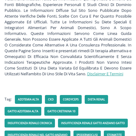
Fonti Bibliografiche, Esperienze Personali E Studi Clinici Di Dominio
Pubblico. Le Informazioni Diffuse Sul Sito Sono Pubblicate Dopo
Attente Verifiche Delle Fonti, Scelte Con Cura E Per Quanto Possibile
Aggiornate Ed Ufficiali. Tutte Le Informazioni Su Diete Speciali E
Integratori Alimentari Per Animali Domestici, Sono A Scopo
Informativo. Queste Informazioni Servono Come Linea Guida
Generale, Non Possono Essere Applicate A Tutti Gli Animali Domestici
O Considerate Come Alternative A Una Consulenza Professionale. In
Queste Pagine Sono Inseriti e presentati rimedi Di terapia alternativa e
Omeopatici Di Efficacia Non Convalidata Scientificamente E Senza
Indicazioni Terapeutiche Approvate. I Prodotti Non Vanno Intesi
Come Sostituti Di Una Dieta Variata Ed Equilibrata E Devono Essere
Utilizzati Nell’ambito Di Uno Stile Di Vita Sano.
Disclaimer E Termini
Tag:
AZOTEMIA ALTA
CKD
CORDYCEPS
DIETA RENAL
GATTO AZOTEMIA ALTA
GATTO CRETININA 10
INSUFFICIENZA RENALE CRONICA
INSUFFICIENZA RENALE GATTO ANZIANO GATTO
INSUFFICIENZA RENALE NEL GATTO ANZIANO
IPODERMOCLISI
STOMATITE